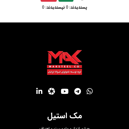
پسندیدند:
0
نپسندیدند:
0
مک استیل
چشم انداز و ماموریت و اهداف