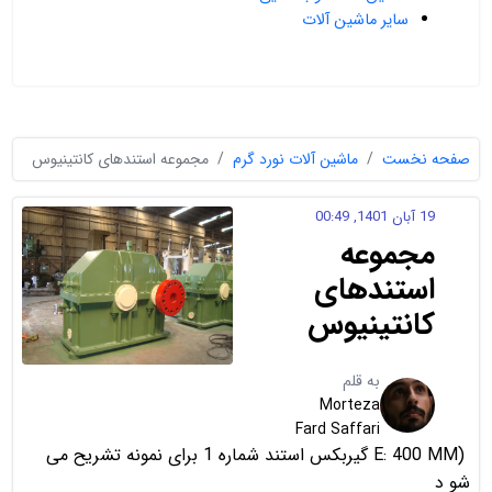
سایر ماشین آلات
صفحه نخست
ماشین آلات نورد گرم
مجموعه استندهای کانتینیوس
19 آبان 1401, 00:49
مجموعه
استندهای
کانتینیوس
به قلم
Morteza
Fard Saffari
(E: 400 MM گیربکس استند شماره 1 برای نمونه تشریح می
شو د